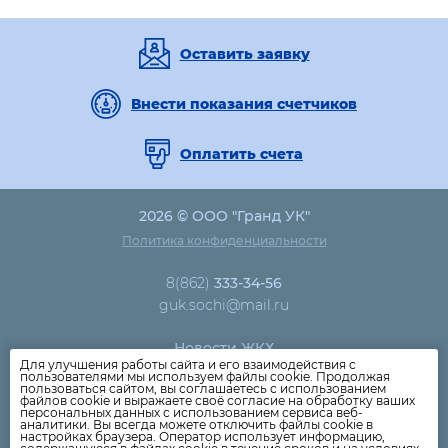
Оставить заявку
Внести показания счетчиков
Оплатить счета
2026 © ООО "Гранд УК"
Политика конфиденциальности
8(862)
333-34-56
guk.sochi@mail.ru
Новости ЖКХ
Для улучшения работы сайта и его взаимодействия с
Новости компании
пользователями мы используем файлы cookie. Продолжая
пользоваться сайтом, вы соглашаетесь с использованием
Как оплатить
файлов cookie и выражаете своё согласие на обработку ваших
персональных данных с использованием сервиса веб-
Дома
аналитики. Вы всегда можете отключить файлы cookie в
настройках браузера. Оператор использует информацию,
Раскрытие информации